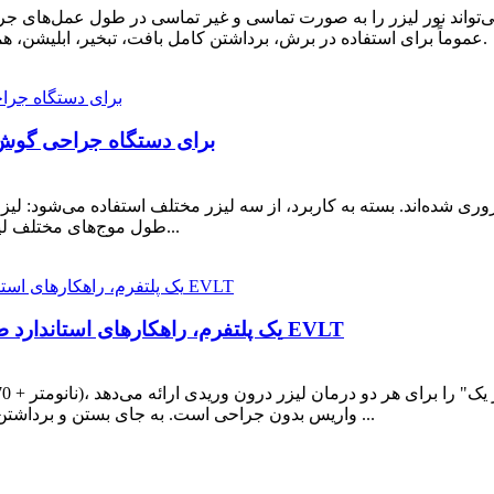
عموماً برای استفاده در برش، برداشتن کامل بافت، تبخیر، ابلیشن، هموستاز یا انعقاد بافت نرم در گوش، بینی و ... کاربرد دارد.
لیزر دیود ENT 980nm1470nm برای دستگاه 
سبز KTP یا لیزر CO2. طول موج‌های مختلف لیزرهای دیود، اثرات متفاوتی دارند...
لیزر دو طول موج TRIANGEL V6: یک پلتفرم، راهکارهای استاندارد طلایی برای EVLT
واریس بدون جراحی است. به جای بستن و برداشتن رگ‌های غیرطبیعی، آنها توسط لیزر گرم می‌شوند. گرما ...