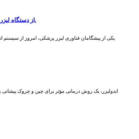
شرکت TRIANGEL از دستگاه لیزر اندولیزر با دو طول موج ۹۸۰+۱۴۷۰ نانومتر برای درمان پیشرفته واریس رونمایی کرد.
اندولیزر، یک روش درمانی مؤثر برای چین و چروک پیشانی و 