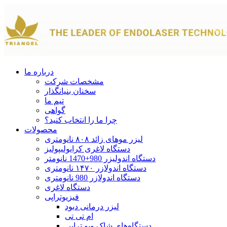
درباره ما
مشخصات شرکت
سخنان بنیانگذار
تیم ما
گواهی
چرا ما را انتخاب کنید؟
محصولات
لیزر موهای زائد ۸۰۸ نانومتری
دستگاه لاغری کرایولیپولیز
دستگاه اندولیزر 980+1470 نانومتر
دستگاه اندولازر ۱۴۷۰ نانومتری
دستگاه اندولازر 980 نانومتری
دستگاه لاغری
فیزیوتراپی
لیزر درمانی دیود
ام تی تی
دستگاه‌های شاک ویو تراپی