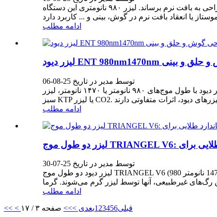
لیزر دیودی ما با طول موج‌های ۹۸۰ نانومتر و ۱۴۷۰ نانومتر می‌تواند نور لیزر را به صورت تماسی و غیر تماسی در طول عمل‌های جراحی به بافت نرم برساند. لیزر ۹۸۰ نانومتری این دستگاه
ادامه مطلب
جراحی گوش و حلق و بینی
توسط مدیر در تاریخ 25-08-06
امروزه، لیزرها تقریباً در زمینه جراحی گوش و حلق و بینی ضروری شده‌اند. بسته به کاربرد، از سه لیزر مختلف استفاده می‌شود: لیزر دیود با طول موج‌های ۹۸۰ نانومتر یا ۱۴۷۰ نانومتر، لیزر
ادامه مطلب
توسط مدیر در تاریخ 25-07-30
لیزر دیود دو طول موج TRIANGEL V6 (980 نانومتر + 1470 نانومتر)، یک راه حل واقعی "دو در یک" را برای هر دو درمان لیزر درون وریدی ارائه می‌دهد. EVLA روشی جدید برای درمان
ادامه مطلب
< قبلی
6
5
4
3
2
1
بعدی >
>>
صفحه ۳ / ۱۷
<<