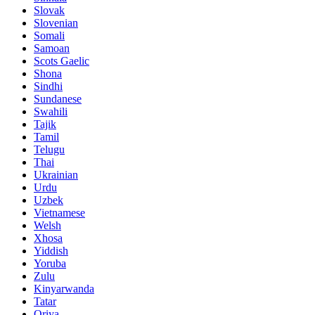
Slovak
Slovenian
Somali
Samoan
Scots Gaelic
Shona
Sindhi
Sundanese
Swahili
Tajik
Tamil
Telugu
Thai
Ukrainian
Urdu
Uzbek
Vietnamese
Welsh
Xhosa
Yiddish
Yoruba
Zulu
Kinyarwanda
Tatar
Oriya