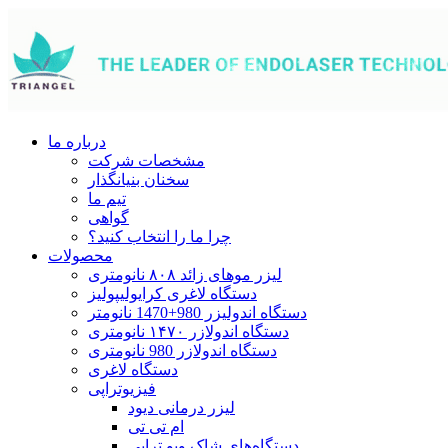
درباره ما
مشخصات شرکت
سخنان بنیانگذار
تیم ما
گواهی
چرا ما را انتخاب کنید؟
محصولات
لیزر موهای زائد ۸۰۸ نانومتری
دستگاه لاغری کرایولیپولیز
دستگاه اندولیزر 980+1470 نانومتر
دستگاه اندولازر ۱۴۷۰ نانومتری
دستگاه اندولازر 980 نانومتری
دستگاه لاغری
فیزیوتراپی
لیزر درمانی دیود
ام تی تی
دستگاه‌های شاک ویو تراپی