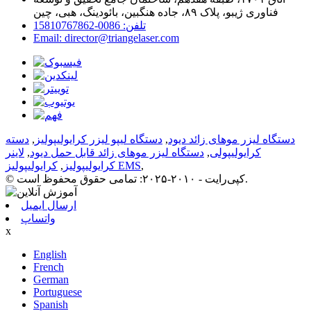
فناوری ژیبو، پلاک ۸۹، جاده هنگبین، بائودینگ، هبی، چین
تلفن: 0086-15810767862
Email: director@triangelaser.com
دستگاه لیزر موهای زائد دیود
,
دستگاه لیپو لیزر کرایولیپولیز
,
دسته
کرایولیپولی
,
دستگاه لیزر موهای زائد قابل حمل دیود
,
لاینر
,
کرایولیپولیز EMS
کرایولیپولیز
,
© کپی‌رایت - ۲۰۱۰-۲۰۲۵: تمامی حقوق محفوظ است.
ارسال ایمیل
واتساپ
x
English
French
German
Portuguese
Spanish