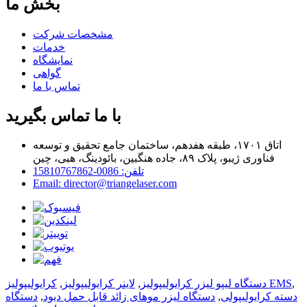
خدمات
نمایشگاه
گواهی
تماس با ما
با ما تماس بگیرید
اتاق ۱۷۰۱، طبقه هفدهم، ساختمان جامع تحقیق و توسعه
فناوری ژیبو، پلاک ۸۹، جاده هنگبین، بائودینگ، هبی، چین
تلفن: 0086-15810767862
Email: director@triangelaser.com
,
کرایولیپولیز EMS
دستگاه لیپو لیزر کرایولیپولیز
,
لاینر کرایولیپولیز
,
دسته کرایولیپولی
,
دستگاه لیزر موهای زائد قابل حمل دیود
,
دستگاه
,
لیزر موهای زائد دیود
© کپی‌رایت - ۲۰۱۰-۲۰۲۵: تمامی حقوق محفوظ است.