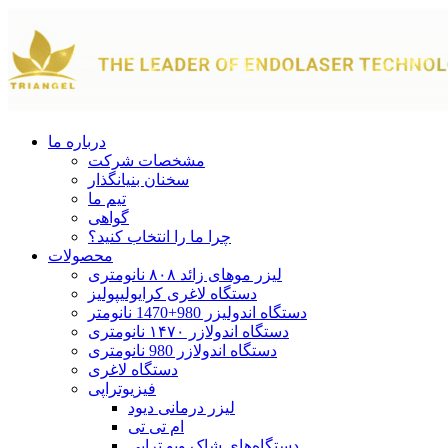
درباره ما
مشخصات شرکت
سخنان بنیانگذار
تیم ما
گواهی
چرا ما را انتخاب کنید؟
محصولات
لیزر موهای زائد ۸۰۸ نانومتری
دستگاه لاغری کرایولیپولیز
دستگاه اندولیزر 980+1470 نانومتر
دستگاه اندولازر ۱۴۷۰ نانومتری
دستگاه اندولازر 980 نانومتری
دستگاه لاغری
فیزیوتراپی
لیزر درمانی دیود
ام تی تی
دستگاه‌های شاک ویو تراپی