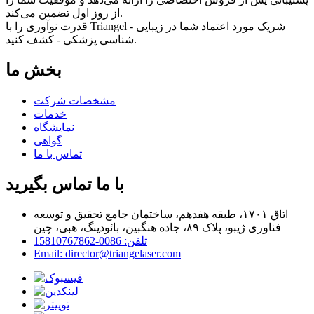
از روز اول تضمین می‌کند.
قدرت نوآوری را با Triangel - شریک مورد اعتماد شما در زیبایی
شناسی پزشکی - کشف کنید.
بخش ما
مشخصات شرکت
خدمات
نمایشگاه
گواهی
تماس با ما
با ما تماس بگیرید
اتاق ۱۷۰۱، طبقه هفدهم، ساختمان جامع تحقیق و توسعه
فناوری ژیبو، پلاک ۸۹، جاده هنگبین، بائودینگ، هبی، چین
تلفن: 0086-15810767862
Email: director@triangelaser.com