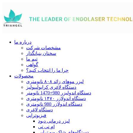
درباره ما
مشخصات شرکت
سخنان بنیانگذار
تیم ما
گواهی
چرا ما را انتخاب کنید؟
محصولات
لیزر موهای زائد ۸۰۸ نانومتری
دستگاه لاغری کرایولیپولیز
دستگاه اندولیزر 980+1470 نانومتر
دستگاه اندولازر ۱۴۷۰ نانومتری
دستگاه اندولازر 980 نانومتری
دستگاه لاغری
فیزیوتراپی
لیزر درمانی دیود
ام تی تی
دستگاه‌های شاک ویو تراپی