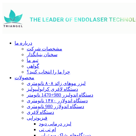
درباره ما
مشخصات شرکت
سخنان بنیانگذار
تیم ما
گواهی
چرا ما را انتخاب کنید؟
محصولات
لیزر موهای زائد ۸۰۸ نانومتری
دستگاه لاغری کرایولیپولیز
دستگاه اندولیزر 980+1470 نانومتر
دستگاه اندولازر ۱۴۷۰ نانومتری
دستگاه اندولازر 980 نانومتری
دستگاه لاغری
فیزیوتراپی
لیزر درمانی دیود
ام تی تی
دستگاه‌های شاک ویو تراپی