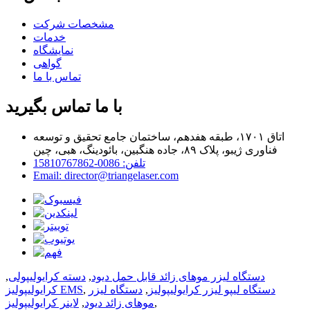
مشخصات شرکت
خدمات
نمایشگاه
گواهی
تماس با ما
با ما تماس بگیرید
اتاق ۱۷۰۱، طبقه هفدهم، ساختمان جامع تحقیق و توسعه
فناوری ژیبو، پلاک ۸۹، جاده هنگبین، بائودینگ، هبی، چین
تلفن: 0086-15810767862
Email: director@triangelaser.com
دستگاه لیزر موهای زائد قابل حمل دیود
,
دسته کرایولیپولی
,
دستگاه لیپو لیزر کرایولیپولیز
,
دستگاه لیزر
,
کرایولیپولیز EMS
,
موهای زائد دیود
,
لاینر کرایولیپولیز