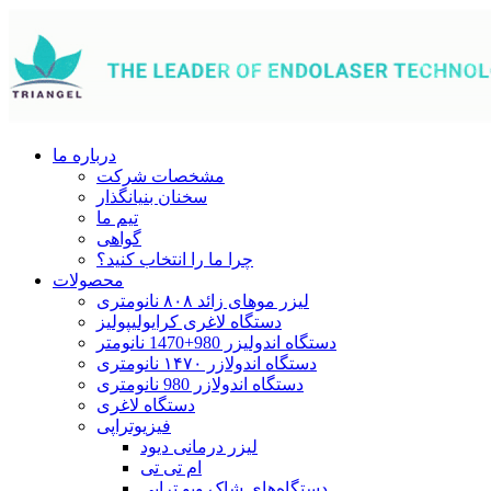
درباره ما
مشخصات شرکت
سخنان بنیانگذار
تیم ما
گواهی
چرا ما را انتخاب کنید؟
محصولات
لیزر موهای زائد ۸۰۸ نانومتری
دستگاه لاغری کرایولیپولیز
دستگاه اندولیزر 980+1470 نانومتر
دستگاه اندولازر ۱۴۷۰ نانومتری
دستگاه اندولازر 980 نانومتری
دستگاه لاغری
فیزیوتراپی
لیزر درمانی دیود
ام تی تی
دستگاه‌های شاک ویو تراپی