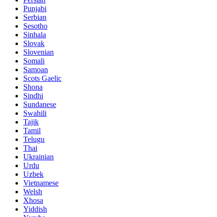
Punjabi
Serbian
Sesotho
Sinhala
Slovak
Slovenian
Somali
Samoan
Scots Gaelic
Shona
Sindhi
Sundanese
Swahili
Tajik
Tamil
Telugu
Thai
Ukrainian
Urdu
Uzbek
Vietnamese
Welsh
Xhosa
Yiddish