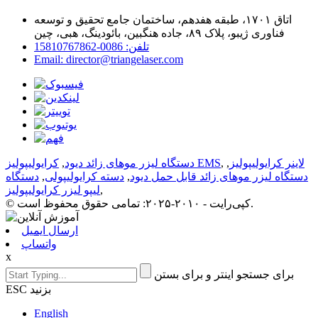
اتاق ۱۷۰۱، طبقه هفدهم، ساختمان جامع تحقیق و توسعه
فناوری ژیبو، پلاک ۸۹، جاده هنگبین، بائودینگ، هبی، چین
تلفن: 0086-15810767862
Email: director@triangelaser.com
لاینر کرایولیپولیز
,
,
کرایولیپولیز EMS
دستگاه لیزر موهای زائد دیود
,
دستگاه لیزر موهای زائد قابل حمل دیود
,
دسته کرایولیپولی
,
دستگاه
,
لیپو لیزر کرایولیپولیز
© کپی‌رایت - ۲۰۱۰-۲۰۲۵: تمامی حقوق محفوظ است.
ارسال ایمیل
واتساپ
x
برای جستجو اینتر و برای بستن
ESC بزنید
English