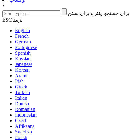
x
برای جستجو اینتر و برای بستن
ESC بزنید
English
French
German
Portuguese
Spanish
Russian
Japanese
Korean
Arabic
Irish
Greek
Turkish
Italian
Danish
Romanian
Indonesian
Czech
Afrikaans
Swedish
Polish