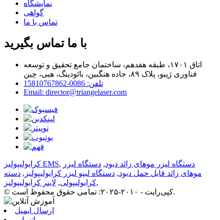
نمایشگاه
گواهی
تماس با ما
با ما تماس بگیرید
اتاق ۱۷۰۱، طبقه هفدهم، ساختمان جامع تحقیق و توسعه
فناوری ژیبو، پلاک ۸۹، جاده هنگبین، بائودینگ، هبی، چین
تلفن: 0086-15810767862
Email: director@triangelaser.com
دستگاه لیزر موهای زائد دیود
,
دستگاه لیزر
,
کرایولیپولیز EMS
موهای زائد قابل حمل دیود
,
دستگاه لیپو لیزر کرایولیپولیز
,
دسته
,
کرایولیپولی
,
لاینر کرایولیپولیز
© کپی‌رایت - ۲۰۱۰-۲۰۲۵: تمامی حقوق محفوظ است.
ارسال ایمیل
واتساپ