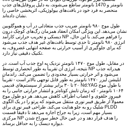
نانومتر و 1470 نانومتر ساطع می‌شوند، به دلیل پروفایل‌های جذب
منحصر به فرد خود در بافت‌های بیولوژیکی، اثربخشی خاصی را
نشان داده‌اند.
طول موج ۹۸۰ نانومتر ضریب جذب متعادلی در آب و هموگلوبین
نشان می‌دهد. این ویژگی امکان انعقاد همزمان رگ‌های کوچک درون
دیسکی و تخریب حرارتی کارآمد NP را فراهم می‌کند. با این حال،
انرژی ۹۸۰ نانومتر تا حدی توسط بافت‌های غیر هدف جذب می‌شود
که برای جلوگیری از آسیب حرارتی به صفحه انتهایی غضروف، به
تکنیک دقیقی نیاز دارد.
در مقابل، طول موج ۱۴۷۰ نانومتر نزدیک به اوج جذب آب است. در
نتیجه، انرژی آن تقریباً به طور انحصاری توسط NP هیدراته جذب
می‌شود و اثر حرارتی بسیار محدودی را تضمین می‌کند. راندمان
ابلیشن لیزر ۱۴۷۰ نانومتر به طور قابل توجهی بالاتر است - تقریباً
۲۰ تا ۳۰ برابر بیشتر از سیستم‌های قدیمی Nd:YAG با طول موج
۱۰۶۴ نانومتر - که زمان تابش کوتاه‌تر و انتشار حرارتی جانبی را به
فیبروز حلقوی و اعصاب اطراف کاهش می‌دهد. هر دو طول موج
معمولاً از طریق فیبر نوری منتقل می‌شوند که پرتو را در یک الگوی
شلیک رو به جلو هدایت می‌کند. طراحی فیبر نوری برای PLDD
بسیار مهم است، زیرا به جراح اجازه می‌دهد تا دقیقاً قسمت
مرکزی NP را هدف قرار دهد و در عین حال خطر سوراخ شدن
دیواره دیسک را به حداقل برساند.