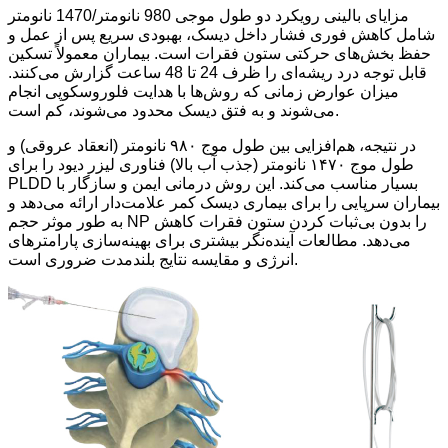
مزایای بالینی رویکرد دو طول موجی 980 نانومتر/1470 نانومتر
شامل کاهش فوری فشار داخل دیسک، بهبودی سریع پس از عمل و
حفظ بخش‌های حرکتی ستون فقرات است. بیماران معمولاً تسکین
قابل توجه درد ریشه‌ای را ظرف 24 تا 48 ساعت گزارش می‌کنند.
میزان عوارض زمانی که روش‌ها با هدایت فلوروسکوپی انجام
می‌شوند و به فتق دیسک محدود می‌شوند، کم است.
در نتیجه، هم‌افزایی بین طول موج ۹۸۰ نانومتر (انعقاد عروقی) و
طول موج ۱۴۷۰ نانومتر (جذب آب بالا) فناوری لیزر دیود را برای
PLDD بسیار مناسب می‌کند. این روش درمانی ایمن و سازگار با
بیماران سرپایی را برای بیماری دیسک کمر علامت‌دار ارائه می‌دهد و
به طور موثر حجم NP را بدون بی‌ثبات کردن ستون فقرات کاهش
می‌دهد. مطالعات آینده‌نگر بیشتری برای بهینه‌سازی پارامترهای
انرژی و مقایسه نتایج بلندمدت ضروری است.