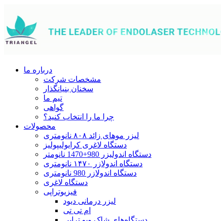
درباره ما
مشخصات شرکت
سخنان بنیانگذار
تیم ما
گواهی
چرا ما را انتخاب کنید؟
محصولات
لیزر موهای زائد ۸۰۸ نانومتری
دستگاه لاغری کرایولیپولیز
دستگاه اندولیزر 980+1470 نانومتر
دستگاه اندولازر ۱۴۷۰ نانومتری
دستگاه اندولازر 980 نانومتری
دستگاه لاغری
فیزیوتراپی
لیزر درمانی دیود
ام تی تی
دستگاه‌های شاک ویو تراپی