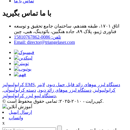
تماس با ما
با ما تماس بگیرید
اتاق ۱۷۰۱، طبقه هفدهم، ساختمان جامع تحقیق و توسعه
فناوری ژیبو، پلاک ۸۹، جاده هنگبین، بائودینگ، هبی، چین
تلفن: 0086-15810767862
Email: director@triangelaser.com
دستگاه لیزر موهای زائد قابل حمل دیود
,
لاینر
,
کرایولیپولیز EMS
کرایولیپولیز
,
دستگاه لیزر موهای زائد دیود
,
دسته کرایولیپولی
,
,
دستگاه لیپو لیزر کرایولیپولیز
© کپی‌رایت - ۲۰۱۰-۲۰۲۵: تمامی حقوق محفوظ است.
ارسال ایمیل
واتساپ
x