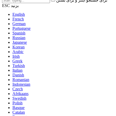
برای جستجو اینتر و برای بستن
ESC بزنید
English
French
German
Portuguese
Spanish
Russian
Japanese
Korean
Arabic
Irish
Greek
Turkish
Italian
Danish
Romanian
Indonesian
Czech
Afrikaans
Swedish
Polish
Basque
Catalan