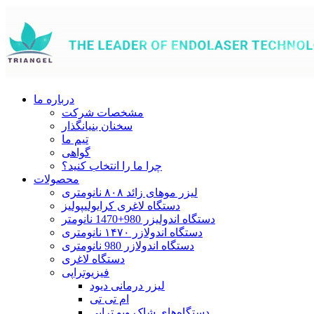
درباره ما
مشخصات شرکت
سخنان بنیانگذار
تیم ما
گواهی
چرا ما را انتخاب کنید؟
محصولات
لیزر موهای زائد ۸۰۸ نانومتری
دستگاه لاغری کرایولیپولیز
دستگاه اندولیزر 980+1470 نانومتر
دستگاه اندولازر ۱۴۷۰ نانومتری
دستگاه اندولازر 980 نانومتری
دستگاه لاغری
فیزیوتراپی
لیزر درمانی دیود
ام تی تی
دستگاه‌های شاک ویو تراپی